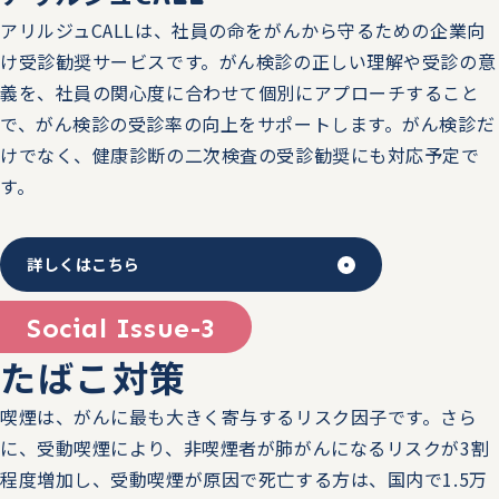
アリルジュCALLは、社員の命をがんから守るための企業向
7/16（水）慶應義塾大学医学部主催健康医療ベンチャー大
け受診勧奨サービスです。がん検診の正しい理解や受診の意
賞キックオフイベントに企業展示を出展＆トークセッショ
義を、社員の関心度に合わせて個別にアプローチすること
ン昼の部に当社代表取締役 森下真行が登壇します。
で、がん検診の受診率の向上をサポートします。がん検診だ
けでなく、健康診断の二次検査の受診勧奨にも対応予定で
2025.07.01
トピックス
す。
8/19（火）、20（水）第4回バックオフィスDXPO東京'25
に、ブースを出展します。
詳しくはこちら
2025.05.23
ニュースリリース
Social Issue-3
アリルジュSUPPORT 販売を開始
たばこ対策
2025.05.09
トピックス
喫煙は、がんに最も大きく寄与するリスク因子です。さら
5/22（木）11:40 HRカンファレンス2025春に、「労働施
に、受動喫煙により、非喫煙者が肺がんになるリスクが3割
策総合推進法の改正で人事に起こる影響とは 治療と仕事
程度増加し、受動喫煙が原因で死亡する方は、国内で1.5万