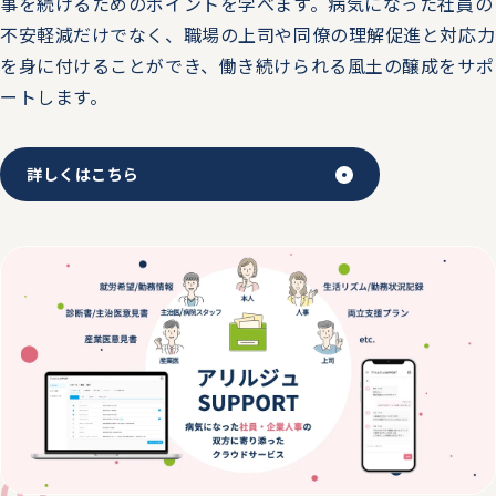
事を続けるためのポイントを学べます。病気になった社員の
不安軽減だけでなく、職場の上司や同僚の理解促進と対応力
2025.11.21
トピックス
を身に付けることができ、働き続けられる風土の醸成をサポ
ートします。
11/29（土）徳島県北島町の「2025ゆめコラ 地域まるご
と！こどもワクワク体験教室」にてイベントを実施しま
す。
詳しくはこちら
2025.11.21
トピックス
11/28（金）～11/29（土）第33回 日本産業ストレス学会
に、企業展示を出展します。
2025.11.20
トピックス
11/27（木）～11/29（土）第35回 日本産業衛生学会 全国
協議会に、企業展示を出展します。
2025.11.20
02
トピックス