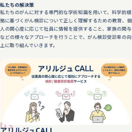
私たちの解決策
2025.08.28
トピックス
私たちのがんに対する専門的な学術知識を用いて、科学的根
拠に基づくがん検診について正しく理解するための教育、個
9/10（水）～9/12（金） 第24回東京 総務・人事・経理
人の関心度に応じて社員に情報を提供すること、家族の関与
Week 秋に、ブースを出展します。
などの様々なアプローチを行うことで、がん検診受診率の向
上に取り組んでいきます。
2025.08.25
トピックス
9/4（木）13:50 HRサミット 2025 ONLINE にて、「今だ
からこそ始めたい！治療と仕事の両立支援に取り組む第一
歩」の講演をします。
2025.08.25
トピックス
9/4（木）16:30 HRサミット 2025 ONLINE にて、「女性
活躍推進や定年延長と事業会社ができるがん検診施策」の
講演をします。
03
アリルジュ
CALL
2025.07.15
トピックス