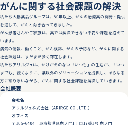
がんに関する
社会課題の解決
2024.12.15
トピックス
私たち大鵬薬品グループは、50年以上、がんの治療薬の開発・提供
アリルジュSUPPORT「慶應義塾大学医学部主催健康医療
を通して、がんと向き合ってきました。
ベンチャー大賞」第9回大会ヘルスケアシステムリーグ優
がん患者さんやご家族は、薬では解決できない不安や課題を抱えて
勝、CRIK信濃町特別賞、オーディエンス賞を受賞しまし
います。​
た。
病気の情報、働くこと、がん検診、がんの予防など、がんに関する
2024.10.31
ニュースリリース
社会課題は、まだまだ多く存在します。
​ 私たちアリルジュは、かけがえのない「いつも」の生活が、「いつ
アリルジュ 国立がん研究センターとがん患者さんの就労
までも」続くように、薬以外のソリューションを提供し、あらゆる
支援に関する共同研究を開始
方に寄り添いながら、がんに関する社会課題を解決していきます。
会社概要
2024.10.01
ニュースリリース
会社名
アリルジュLEARNING 自社販売を開始
アリルジュ株式会社（ARIRGE CO., LTD.）
2024.08.23
オフィス
メディア掲載
〒105-6404 東京都港区虎ノ門1丁目17番1号 虎ノ門
「Forbes JAPAN」に、アリルジュ株式会社立ち上げにつ