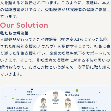
の両立支援で今から取り組むべきこと」の講演をします。
人を超えると報告されています。このように、喫煙は、本人
の健康被害だけでなく、受動喫煙が非喫煙者の健康に影響し
2025.05.09
トピックス
ています。
Our Solution
5/21（水）16:00 HRカンファレンス2025春に、「大鵬薬
品の健康経営の取り組み 禁煙対策、定期健診・がん検診
私たちの解決策
での行動変容とは」の講演をします。
大鵬薬品が行ってきた卒煙施策（喫煙率0.3%に至った知覚
された組織的支援のノウハウ）を提供することで、社員に寄
2025.05.02
トピックス
り添った施策支援を行い、企業の喫煙率低下をサポートして
いきます。そして、非喫煙者の喫煙者に対する不快な思いの
5/14（水）～5/17（土） 第98回 日本産業衛生学会に、治
解消も含めて、たばこ対策というがんの一次予防に取り組ん
療と仕事の両立やがん検診に関する一般口演（O1-5, O1-
でいきます。
6, O12-4）とブースを出展します。
2025.04.16
トピックス
6/25（水）～6/27（金） 第23回東京 総務・人事・経理
Week春に、ブース出展します。