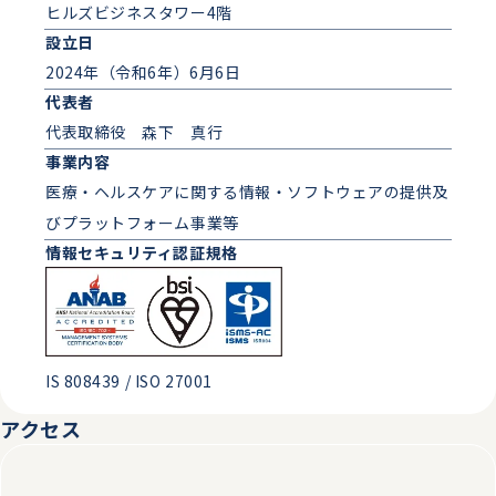
ヒルズビジネスタワー4階
いてのインタビュー記事が掲載されました。
設立日
2024年（令和6年）6月6日
2024.08.01
ニュースリリース
代表者
アリルジュLEARNING 「第9回 HRテクノロジー大賞」を
代表取締役 森下 真行
受賞
事業内容
医療・ヘルスケアに関する情報・ソフトウェアの提供及
2024.07.22
メディア掲載
びプラットフォーム事業等​
情報セキュリティ
認証規格
テレ東「ニッポン！こんな未来があるなんて ～巨大企業の
変革プロジェクト～」に、アリルジュの治療と仕事の両立
に関する取り組みを紹介いただきました。
2024.07.01
ニュースリリース
IS 808439 / ISO 27001
コーポレートサイトを公開
アクセス