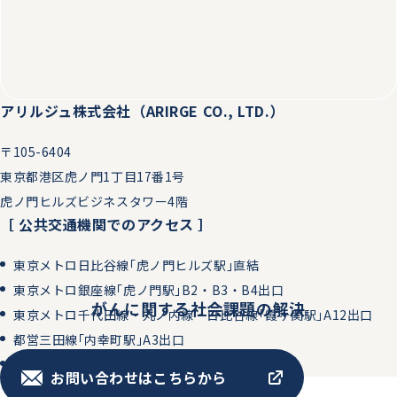
アリルジュ株式会社（ARIRGE CO., LTD.）
〒105-6404
東京都港区虎ノ門1丁目17番1号
虎ノ門ヒルズビジネスタワー4階​
［ 公共交通機関でのアクセス ］
東京メトロ日比谷線｢虎ノ門ヒルズ駅｣直結
東京メトロ銀座線｢虎ノ門駅｣B2・B3・B4出口
がんに関する社会課題の解決
東京メトロ千代田線・丸ノ内線・日比谷線｢霞ヶ関駅｣A12出口
都営三田線｢内幸町駅｣A3出口
JR｢新橋駅｣より徒歩約11分
お問い合わせはこちらから