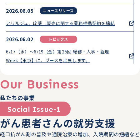
2026.06.05
ニュースリリース
アリルジュ、琉薬 販売に関する業務提携契約を締結
2026.06.02
トピックス
6/17（水）～6/19（金）第25回 総務・人事・経理
Week【東京】に、ブースを出展します。
2026.05.20
トピックス
Our Business
5/27（水）～5/30（土） 第99回 日本産業衛生学会にて、
私たちの事業
ランチョンセミナー（LS17）、企業展示、がん検診や卒
煙施策に関する一般口演（O5-2, O6-6, O36-4）を行いま
Social Issue-1
す。
がん患者さんの就労支援
2026.05.08
トピックス
経口抗がん剤の普及や通院治療の増加、入院期間の短縮など