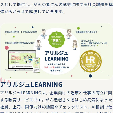
ブースを出展します。
スとして提供し、がん患者さんの就労に関する社会課題を構
造からとらえて解決していきます。
2026.01.23
トピックス
2/1（日）13:00～14:10 World Cancer Week 2026に、
当社代表取締役 森下真行が登壇します。
2026.01.14
トピックス
1/20（火）～1/21（水）第1回バックオフィスDXPO横
浜'26に、ブースを出展します。
2025.12.08
トピックス
01
アリルジュ
LEARNING
12/10（水）～12/11（木）強い総務のパートナー2026に
て、「労働施策総合推進法の改正で企業に起こる影響と
アリルジュLEARNINGは、企業向けの治療と仕事の両立に関
は 治療と仕事の両立支援で今から取り組むべきこと」と
する教育サービスです。がん患者さんをはじめ病気になった
「喫煙率0.3%のノウハウから学ぶ 卒煙施策の推進に重
社員、上司、同僚向けの動画やチェックリスト、AI相談で仕
要な3つの柱とは」の講演をします。