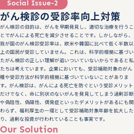
Social Issue-2
働施策総合推進法の改正・健康経営度調査票の改定を解
がん検診の受診率向上対策
説 治療と仕事の両立支援で企業が取り組むべき事とは」
の講演をします。
がん検診の目的は、がんを早期発見し、適切な治療を行うこ
とでがんによる死亡を減少させることです。しかしながら、
2025.10.01
トピックス
我が国のがん検診受診率は、欧米や韓国に比べて低く半数以
10/28（火）～10/29（水）第3回バックオフィスDXPO福
上の国民が受診していません。これは、科学的根拠に基づい
岡'25に、ブースを出展します。
たがん検診の正しい理解が追いついていないからであると私
たちは考えています。企業においても、受診補助対象のがん
2025.09.01
トピックス
種や受診方法が科学的根拠に基づいていないことがありま
す。がん検診は、がんによる死亡を防ぐという受診メリット
9/20（土）～9/21（日）日本産業保健法学会 第5回学術大
だけでなく、命に別状のないがんを発見してしまう過剰診断
会に、企業展示を出展します。
や偽陰性、偽陽性、偶発症といったデメリットがあるにも関
2025.09.01
トピックス
わらず、福利厚生の一環として受診補助対象年齢を拡大した
り、過剰な投資が行われていることも事実です。
9/11（木）～9/13（土）第3回 健康経営バーチャルイベン
Our Solution
ト by 健康社長 に参加します。