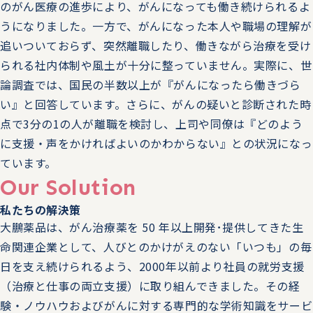
のがん医療の進歩により、がんになっても働き続けられるよ
5/19（火）～5/20（水）第2回バックオフィスDXPO名古
うになりました。一方で、がんになった本人や職場の理解が
屋'26に、ブースを出展します。
追いついておらず、突然離職したり、働きながら治療を受け
2026.02.06
トピックス
られる社内体制や風土が十分に整っていません。実際に、世
論調査では、国民の半数以上が『がんになったら働きづら
2/24（火）～2/25（水）第4回 バックオフィスDXPO大
い』と回答しています。さらに、がんの疑いと診断された時
阪'26に、ブース出展をします。
点で3分の1の人が離職を検討し、上司や同僚は『どのよう
に支援・声をかければよいのかわからない』との状況になっ
2026.02.06
トピックス
ています。
2/12（木）～2/18（水）ManegyランスタWEEK -2026
Our Solution
Winter-にて、「4月の法改正で企業に起こる影響とは
私たちの解決策
治療と仕事の両立支援で今から取り組むべきこと」の講演
大鵬薬品は、がん治療薬を 50 年以上開発･提供してきた生
をします。
命関連企業として、人びとのかけがえのない「いつも」の毎
日を支え続けられるよう、2000年以前より社員の就労支援
2026.01.23
トピックス
（治療と仕事の両立支援）に取り組んできました。その経
2/6（金）ライフ・ワーク・バランスEXPO東京2026に、
験・ノウハウおよびがんに対する専門的な学術知識をサービ