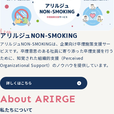
2025.04.08
メディア掲載
「WORK MILL」に、アリルジュの想い・取り組みについ
てのインタビュー記事が掲載されました。
04
アリルジュ
NON-SMOKING
2025.03.27
ニュースリリース
アリルジュNON-SMOKINGは、企業向け卒煙施策支援サー
アリルジュ 徳島県と「がん対策の推進に関する連携協
ビスです。卒煙意思のある社員に寄り添った卒煙支援を行う
定」を締結
ために、知覚された組織的支援（Perceived
Organizational Support）のノウハウを提供しています。
2025.02.25
トピックス
ファーマIT＆デジタルヘルス エキスポ 2025に、当社代表
取締役 森下真行が登壇します。
詳しくはこちら
About ARIRGE
2024.12.26
トピックス
アリルジュNON-SMOKING 販売を開始
私たちについて