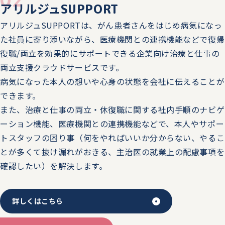
アリルジュ
SUPPORT
11/25（火）～11/26（水）第2回バックオフィスDXPO東
アリルジュSUPPORTは、がん患者さんをはじめ病気になっ
京'25秋に、ブースを出展します。
た社員に寄り添いながら、医療機関との連携機能などで復帰
2025.11.14
復職/両立を効果的にサポートできる企業向け治療と仕事の
トピックス
両立支援クラウドサービスです。
11/20（木）17:30 がんの治療と暮らしフェア2025のセ
病気になった本人の想いや心身の状態を会社に伝えることが
ミナー「がん治療と仕事の両立～最新事情と実践ポイン
できます。
ト」に当社代表取締役 森下真行が登壇します。
また、治療と仕事の両立・休復職に関する社内手順のナビゲ
ーション機能、医療機関との連携機能などで、本人やサポー
2025.11.14
トピックス
トスタッフの困り事（何をやればいいか分からない、やるこ
11/28（金）11:40 HRカンファレンス2025秋にて、「卒
とが多くて抜け漏れがおきる、主治医の就業上の配慮事項を
煙施策の成功事例から学ぶ 従業員が支援を実感しやすい
確認したい）を解決します。
施策としづらい施策とは」の講演をします。
2025.11.14
トピックス
詳しくはこちら
11/19（水）11:40 HRカンファレンス2025秋にて、「労